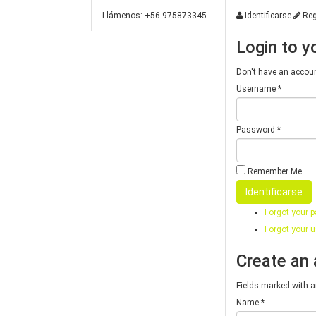
Llámenos: +56 975873345
Identificarse
Reg
Login to y
Don't have an accou
Username *
Password *
Remember Me
Forgot your 
Forgot your 
Create an
Fields marked with an
Name *