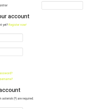
istrar
our account
nt yet?
Register now!
password?
username?
 account
 asterisk (*) are required.