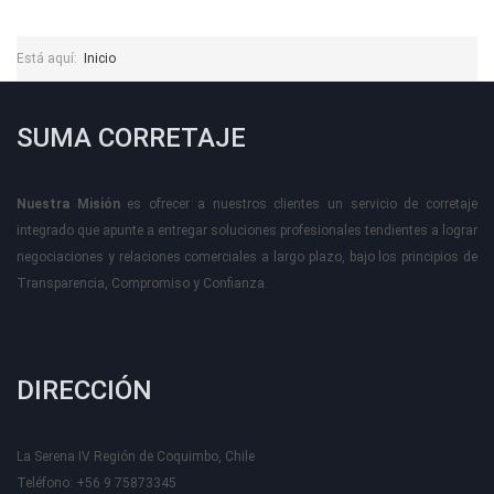
Está aquí:
Inicio
SUMA CORRETAJE
Nuestra Misión
es ofrecer a nuestros clientes un servicio de corretaje
integrado que apunte a entregar soluciones profesionales tendientes a lograr
negociaciones y relaciones comerciales a largo plazo, bajo los principios de
Transparencia, Compromiso y Confianza.
DIRECCIÓN
La Serena IV Región de Coquimbo, Chile
Teléfono: +56 9 75873345